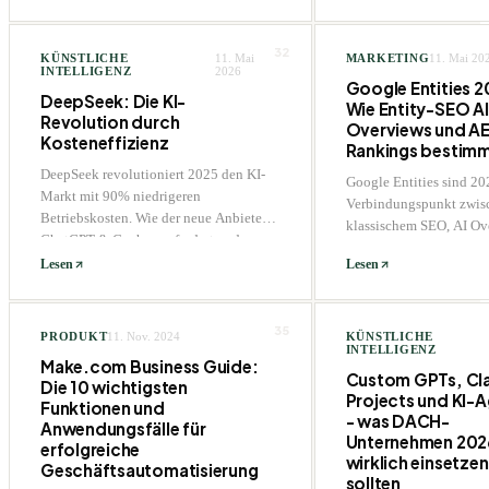
DACH-SaaS-Teams jetzt
müssen.
32
KÜNSTLICHE
11. Mai
MARKETING
11. Mai 20
INTELLIGENZ
2026
Google Entities 2
DeepSeek: Die KI-
Wie Entity-SEO AI
Revolution durch
Overviews und A
Kosteneffizienz
Rankings bestim
DeepSeek revolutioniert 2025 den KI-
Google Entities sind 20
Markt mit 90% niedrigeren
Verbindungspunkt zwis
Betriebskosten. Wie der neue Anbieter
klassischem SEO, AI Ov
ChatGPT & Co. herausfordert und
Answer Engine Optimiza
NVIDIA erschüttert.
Lesen
Lesen
Knowledge Graph nicht 
erkannt wird, verschwin
beiden Welten.
35
PRODUKT
11. Nov. 2024
KÜNSTLICHE
INTELLIGENZ
Make.com Business Guide:
Custom GPTs, Cl
Die 10 wichtigsten
Projects und KI-
Funktionen und
- was DACH-
Anwendungsfälle für
Unternehmen 202
erfolgreiche
wirklich einsetzen
Geschäftsautomatisierung
sollten