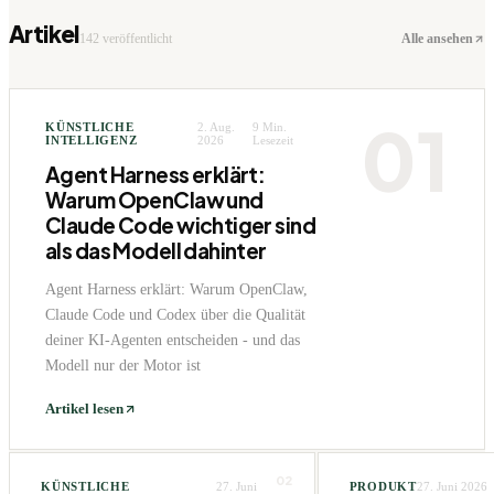
Artikel
142
veröffentlicht
Alle ansehen
01
KÜNSTLICHE
2. Aug.
9
Min.
INTELLIGENZ
2026
Lesezeit
Agent Harness erklärt:
Warum OpenClaw und
Claude Code wichtiger sind
als das Modell dahinter
Agent Harness erklärt: Warum OpenClaw,
Claude Code und Codex über die Qualität
deiner KI-Agenten entscheiden - und das
Modell nur der Motor ist
Artikel lesen
02
KÜNSTLICHE
27. Juni
PRODUKT
27. Juni 2026