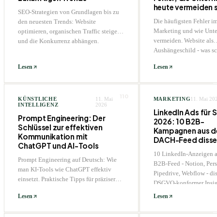
heute vermeiden s
SEO-Strategien von Grundlagen bis zu
Die häufigsten Fehler i
den neuesten Trends: Website
Marketing und wie Unte
optimieren, organischen Traffic steigern
vermeiden. Website als
und die Konkurrenz abhängen.
Aushängeschild - was sc
wie man es besser macht
Lesen
Lesen
110
KÜNSTLICHE
11. Mai
MARKETING
11. Mai 20
INTELLIGENZ
2026
LinkedIn Ads für 
Prompt Engineering: Der
2026: 10 B2B-
Schlüssel zur effektiven
Kampagnen aus 
Kommunikation mit
DACH-Feed dissek
ChatGPT und AI-Tools
10 LinkedIn-Anzeigen a
Prompt Engineering auf Deutsch: Wie
B2B-Feed - Notion, Pers
man KI-Tools wie ChatGPT effektiv
Pipedrive, Webflow - dis
einsetzt. Praktische Tipps für präzisere
DSGVO-konformer Insig
Antworten und bessere Ergebnisse.
und realistische CPL-B
Lesen
Lesen
DACH.