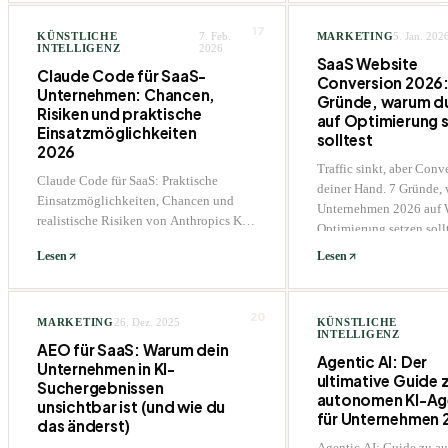
17
KÜNSTLICHE
7. Feb.
MARKETING
5. Jan. 202
INTELLIGENZ
2026
SaaS Website
Claude Code für SaaS-
Conversion 2026:
Unternehmen: Chancen,
Gründe, warum du
Risiken und praktische
auf Optimierung 
Einsatzmöglichkeiten
solltest
2026
Traffic sinkt, aber Conve
Claude Code für SaaS: Praktische
deiner Hand. 7 Gründe,
Einsatzmöglichkeiten, Chancen und
Unternehmen 2026 auf 
realistische Risiken von Anthropics KI-
Optimierung setzen soll
Coding-Agent im Unternehmenseinsatz.
Lesen
Lesen
20
MARKETING
26. Dez. 2025
KÜNSTLICHE
INTELLIGENZ
AEO für SaaS: Warum dein
Agentic AI: Der
Unternehmen in KI-
ultimative Guide 
Suchergebnissen
autonomen KI-Ag
unsichtbar ist (und wie du
für Unternehmen 
das änderst)
Agentic AI: Guide zu a