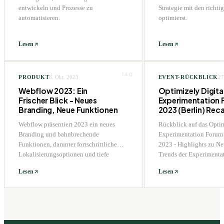
entwickeln und Prozesse zu
Strategie mit den richti
automatisieren.
optimierst.
Lesen
Lesen
140
PRODUKT
6. Okt. 2023
EVENT-RÜCKBLICK
27
Webflow 2023: Ein
Optimizely Digita
Frischer Blick - Neues
Experimentation
Branding, Neue Funktionen
2023 (Berlin) Rec
Webflow präsentiert 2023 ein neues
Rückblick auf das Optim
Branding und bahnbrechende
Experimentation Forum 
Funktionen, darunter fortschrittliche
2023 - Highlights zu N
Lokalisierungsoptionen und tiefe
Trends der Experimentat
Figma-Integration.
Lesen
Lesen