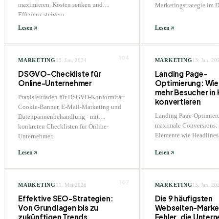
maximieren, Kosten senken und
Marketingstrategie im
Effizienz steigern.
Lesen
Lesen
104
MARKETING
13. Jan. 2024
MARKETING
13. Jan. 20
DSGVO-Checkliste für
Landing Page-
Online-Unternehmer
Optimierung: Wie
mehr Besucher in
Praxisleitfaden für DSGVO-Konformität:
konvertieren
Cookie-Banner, E-Mail-Marketing und
Landing Page-Optimieru
Datenpannenbehandlung - mit
maximale Conversions: 
konkreten Checklisten für Online-
Elemente wie Headlines
Unternehmer.
Trust-Signale bis hin z
Lesen
Lesen
Optimierungsstrategien.
107
MARKETING
11. Mai 2026
MARKETING
13. Jan. 20
Effektive SEO-Strategien:
Die 9 häufigsten
Von Grundlagen bis zu
Webseiten-Marke
zukünftigen Trends
Fehler, die Unter