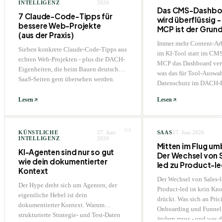
INTELLIGENZ
2026
Das CMS-Dashbo
7 Claude-Code-Tipps für
wird überflüssig -
bessere Web-Projekte
MCP ist der Grun
(aus der Praxis)
Immer mehr Content-Arbe
Sieben konkrete Claude-Code-Tipps aus
im KI-Tool statt im CM
echten Web-Projekten - plus die DACH-
MCP das Dashboard verd
Eigenheiten, die beim Bauen deutscher
was das für Tool-Auswa
SaaS-Seiten gern übersehen werden.
Datenschutz im DACH
bedeutet.
Lesen
Lesen
05
KÜNSTLICHE
27. Juni
SAAS
27. Juni 2026
INTELLIGENZ
2026
Mitten im Flug u
KI-Agenten sind nur so gut
Der Wechsel von 
wie dein dokumentierter
led zu Product-l
Kontext
Der Wechsel von Sales-l
Der Hype dreht sich um Agenten, der
Product-led ist kein Kn
eigentliche Hebel ist dein
drückt. Was sich an Pric
dokumentierter Kontext. Warum
Onboarding und Funnel 
strukturierte Strategie- und Test-Daten
ändern muss - und was 