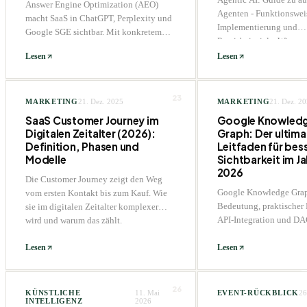
Answer Engine Optimization (AEO)
Agenten - Funktionswei
macht SaaS in ChatGPT, Perplexity und
Implementierung und
Google SGE sichtbar. Mit konkretem
Praxisbeispiele. Wie age
90-Tage-Plan und relevanten Metriken.
Unternehmen transformi
Lesen
Lesen
23
MARKETING
21. Dez. 2025
MARKETING
21. Dez. 2
SaaS Customer Journey im
Google Knowled
Digitalen Zeitalter (2026):
Graph: Der ultima
Definition, Phasen und
Leitfaden für bes
Modelle
Sichtbarkeit im Ja
2026
Die Customer Journey zeigt den Weg
Google Knowledge Gra
vom ersten Kontakt bis zum Kauf. Wie
Bedeutung, praktischer 
sie im digitalen Zeitalter komplexer
API-Integration und D
wird und warum das zählt.
spezifische Optimierung
Sichtbarkeit.
Lesen
Lesen
26
KÜNSTLICHE
11. Mai
EVENT-RÜCKBLICK
26
INTELLIGENZ
2026