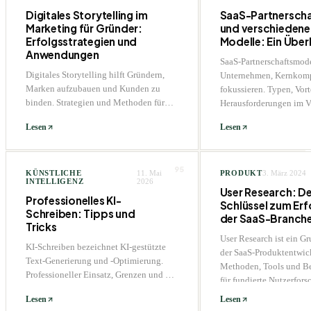
Digitales Storytelling im
SaaS-Partnersch
Marketing für Gründer:
und verschiedene
Erfolgsstrategien und
Modelle: Ein Über
Anwendungen
SaaS-Partnerschaftsmode
Digitales Storytelling hilft Gründern,
Unternehmen, Kernkomp
Marken aufzubauen und Kunden zu
fokussieren. Typen, Vort
binden. Strategien und Methoden für
Herausforderungen im V
effektives Brand Storytelling.
Lesen
Lesen
95
KÜNSTLICHE
11. Mai
PRODUKT
3. März 2024
INTELLIGENZ
2026
User Research: De
Professionelles KI-
Schlüssel zum Erfo
Schreiben: Tipps und
der SaaS-Branch
Tricks
User Research ist ein Gr
KI-Schreiben bezeichnet KI-gestützte
der SaaS-Produktentwic
Text-Generierung und -Optimierung.
Methoden, Tools und Bes
Professioneller Einsatz, Grenzen und die
für fundierte Nutzerfor
besten Tools für den Arbeitsalltag.
DACH-Markt.
Lesen
Lesen