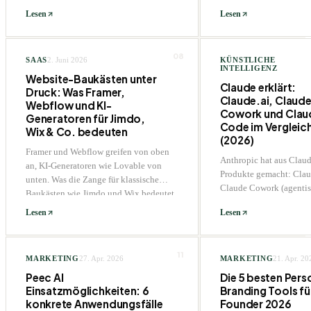
der Unterschied sind - mit DACH-
Markt heißt.
Lesen
Lesen
Datenschutz-Hinweis.
08
SAAS
2. Juni 2026
KÜNSTLICHE
INTELLIGENZ
Website-Baukästen unter
Claude erklärt:
Druck: Was Framer,
Claude.ai, Claud
Webflow und KI-
Cowork und Clau
Generatoren für Jimdo,
Code im Vergleic
Wix & Co. bedeuten
(2026)
Framer und Webflow greifen von oben
Anthropic hat aus Claud
an, KI-Generatoren wie Lovable von
Produkte gemacht: Claud
unten. Was die Zange für klassische
Claude Cowork (agenti
Baukästen wie Jimdo und Wix bedeutet
Wissensarbeit) und Cla
Lesen
Lesen
(Coding-Agent). Was ist
braucht welches Produk
kostet es in DACH?
11
MARKETING
27. Apr. 2026
MARKETING
21. Apr. 20
Peec AI
Die 5 besten Pers
Einsatzmöglichkeiten: 6
Branding Tools fü
konkrete Anwendungsfälle
Founder 2026