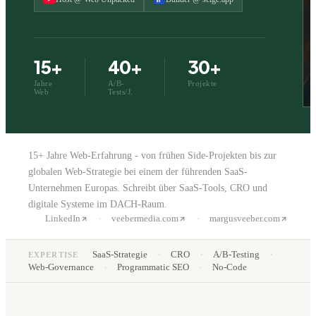
15+
40+
30+
Jahre
A/B-
Projekte
Web
Tests/J.
15+ Jahre Web-Erfahrung - von frühen Side-Projekten bis zur
globalen Web-Strategie bei einem der führenden SaaS-
Unternehmen Europas. Schreibt über SaaS-Tools, CRO und
digitale Systeme im DACH-Raum.
·
·
LinkedIn
veebermedia.com
margusveeber.com
·
·
·
SaaS-Strategie
CRO
A/B-Testing
EXPERTISE
·
·
Web-Governance
Programmatic SEO
No-Code