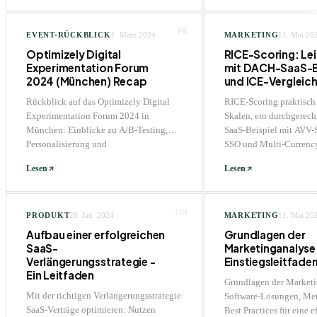
98
EVENT-RÜCKBLICK
1. März 2024
MARKETING
11. Mai 20
Optimizely Digital
RICE-Scoring: Le
Experimentation Forum
mit DACH-SaaS-B
2024 (München) Recap
und ICE-Vergleic
Rückblick auf das Optimizely Digital
RICE-Scoring praktisch
Experimentation Forum 2024 in
Skalen, ein durchgerec
München: Einblicke zu A/B-Testing,
SaaS-Beispiel mit AVV-S
Personalisierung und
SSO und Multi-Currency
Optimierungstechniken.
Vergleich mit ICE und V
Lesen
Lesen
plus Notion-Workflow.
101
PRODUKT
28. Jan. 2024
MARKETING
11. Mai 20
Aufbau einer erfolgreichen
Grundlagen der
SaaS-
Marketinganalyse:
Verlängerungsstrategie -
Einstiegsleitfade
Ein Leitfaden
Grundlagen der Marketi
Mit der richtigen Verlängerungsstrategie
Software-Lösungen, Me
SaaS-Verträge optimieren: Nutzen
Best Practices für eine e