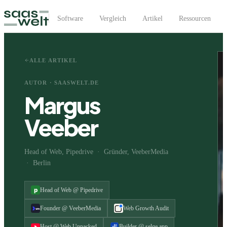
Software
Vergleich
Artikel
Ressourcen
ALLE ARTIKEL
AUTOR · SAASWELT.DE
Margus
Veeber
Head of Web, Pipedrive · Gründer, VeeberMedia
· Berlin
Head of Web @ Pipedrive
Founder @ VeeberMedia
Web Growth Audit
Host @ Web Unpacked
Builder @ selge.app