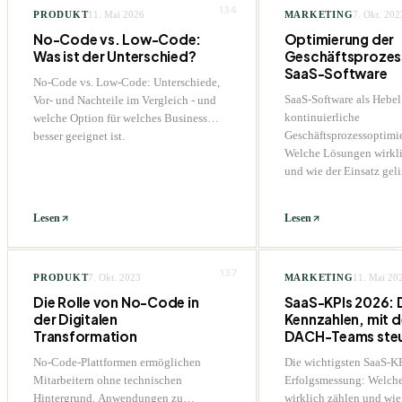
134
PRODUKT
11. Mai 2026
MARKETING
7. Okt. 202
No-Code vs. Low-Code:
Optimierung der
Was ist der Unterschied?
Geschäftsprozes
SaaS-Software
No-Code vs. Low-Code: Unterschiede,
SaaS-Software als Hebel
Vor- und Nachteile im Vergleich - und
kontinuierliche
welche Option für welches Business
Geschäftsprozessoptimi
besser geeignet ist.
Welche Lösungen wirkli
und wie der Einsatz geli
Lesen
Lesen
137
PRODUKT
7. Okt. 2023
MARKETING
11. Mai 20
Die Rolle von No-Code in
SaaS-KPIs 2026: 
der Digitalen
Kennzahlen, mit 
Transformation
DACH-Teams ste
No-Code-Plattformen ermöglichen
Die wichtigsten SaaS-KP
Mitarbeitern ohne technischen
Erfolgsmessung: Welch
Hintergrund, Anwendungen zu
wirklich zählen und wie