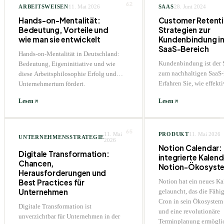
62
ARBEITSWEISEN
11. Mai 2026
SAAS
28. Juni 2024
Hands-on-Mentalität:
Customer Retenti
Bedeutung, Vorteile und
Strategien zur
wie man sie entwickelt
Kundenbindung i
SaaS-Bereich
Hands-on-Mentalität in Deutschland:
Kundenbindung ist der 
Bedeutung, Eigeninitiative und wie
zum nachhaltigen SaaS-
diese Arbeitsphilosophie Erfolg und
Erfahren Sie, wie effekt
Unternehmertum fördert.
Retention Strategies Ihr
Lesen
Lesen
Kundenloyalität stärken
65
11. Mai
PRODUKT
11. Mai 2026
UNTERNEHMENSSTRATEGIE
2026
Notion Calendar:
Digitale Transformation:
integrierte Kalend
Chancen,
Notion-Ökosyst
Herausforderungen und
Best Practices für
Notion hat ein neues Ka
Unternehmen
gelauncht, das die Fähi
Cron in sein Ökosystem 
Digitale Transformation ist
und eine revolutionäre
unverzichtbar für Unternehmen in der
Terminplanung ermöglic