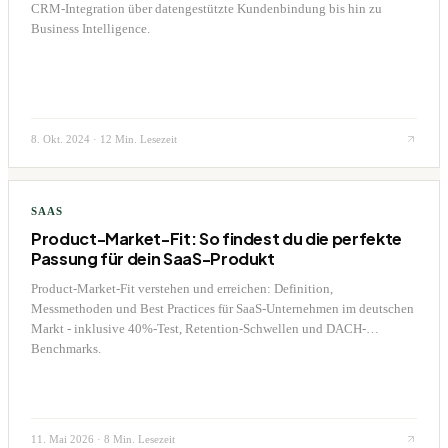
CRM-Integration über datengestützte Kundenbindung bis hin zu
Business Intelligence.
8. Okt. 2024
·
12 Min. Lesezeit
SAAS
Product-Market-Fit: So findest du die perfekte
Passung für dein SaaS-Produkt
Product-Market-Fit verstehen und erreichen: Definition,
Messmethoden und Best Practices für SaaS-Unternehmen im deutschen
Markt - inklusive 40%-Test, Retention-Schwellen und DACH-
Benchmarks.
11. Mai 2026
·
8 Min. Lesezeit