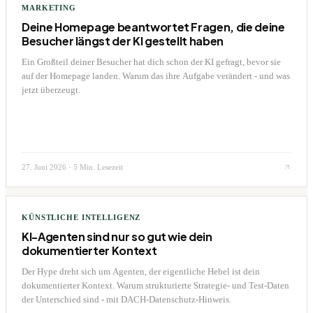
MARKETING
Deine Homepage beantwortet Fragen, die deine
Besucher längst der KI gestellt haben
Ein Großteil deiner Besucher hat dich schon der KI gefragt, bevor sie
auf der Homepage landen. Warum das ihre Aufgabe verändert - und was
jetzt überzeugt.
27. Juni 2026
·
5 Min. Lesezeit
KÜNSTLICHE INTELLIGENZ
KI-Agenten sind nur so gut wie dein
dokumentierter Kontext
Der Hype dreht sich um Agenten, der eigentliche Hebel ist dein
dokumentierter Kontext. Warum strukturierte Strategie- und Test-Daten
der Unterschied sind - mit DACH-Datenschutz-Hinweis.