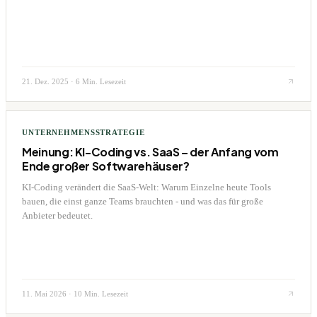
21. Dez. 2025
·
6 Min. Lesezeit
UNTERNEHMENSSTRATEGIE
Meinung: KI-Coding vs. SaaS – der Anfang vom
Ende großer Softwarehäuser?
KI-Coding verändert die SaaS-Welt: Warum Einzelne heute Tools
bauen, die einst ganze Teams brauchten - und was das für große
Anbieter bedeutet.
11. Mai 2026
·
10 Min. Lesezeit