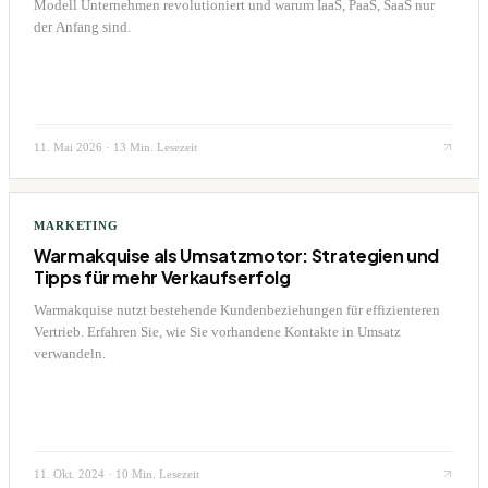
Modell Unternehmen revolutioniert und warum IaaS, PaaS, SaaS nur
der Anfang sind.
11. Mai 2026
·
13 Min. Lesezeit
MARKETING
Warmakquise als Umsatzmotor: Strategien und
Tipps für mehr Verkaufserfolg
Warmakquise nutzt bestehende Kundenbeziehungen für effizienteren
Vertrieb. Erfahren Sie, wie Sie vorhandene Kontakte in Umsatz
verwandeln.
11. Okt. 2024
·
10 Min. Lesezeit