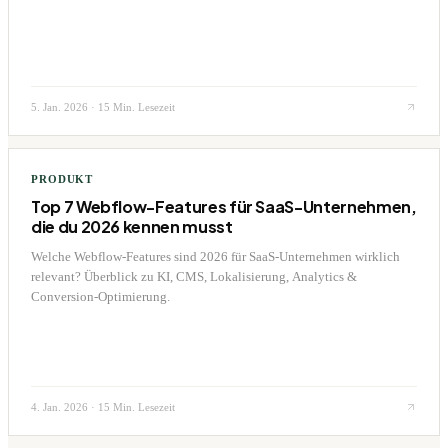
5. Jan. 2026
·
15 Min. Lesezeit
PRODUKT
Top 7 Webflow-Features für SaaS-Unternehmen,
die du 2026 kennen musst
Welche Webflow-Features sind 2026 für SaaS-Unternehmen wirklich
relevant? Überblick zu KI, CMS, Lokalisierung, Analytics &
Conversion-Optimierung.
4. Jan. 2026
·
15 Min. Lesezeit