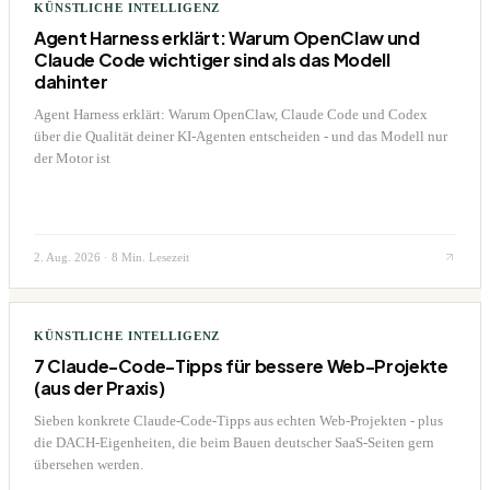
KÜNSTLICHE INTELLIGENZ
Agent Harness erklärt: Warum OpenClaw und
Claude Code wichtiger sind als das Modell
dahinter
Agent Harness erklärt: Warum OpenClaw, Claude Code und Codex
über die Qualität deiner KI-Agenten entscheiden - und das Modell nur
der Motor ist
2. Aug. 2026
·
8 Min. Lesezeit
KÜNSTLICHE INTELLIGENZ
7 Claude-Code-Tipps für bessere Web-Projekte
(aus der Praxis)
Sieben konkrete Claude-Code-Tipps aus echten Web-Projekten - plus
die DACH-Eigenheiten, die beim Bauen deutscher SaaS-Seiten gern
übersehen werden.