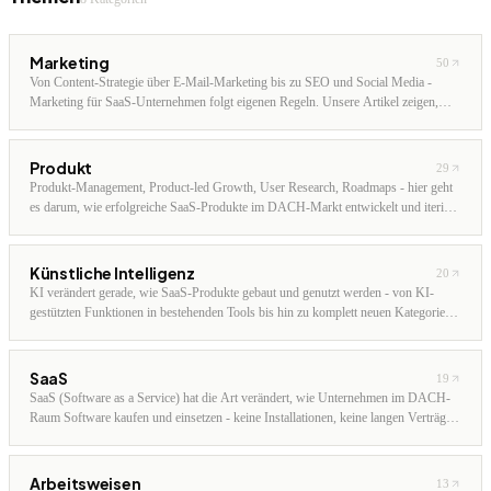
Marketing
50
Von Content-Strategie über E-Mail-Marketing bis zu SEO und Social Media -
Marketing für SaaS-Unternehmen folgt eigenen Regeln. Unsere Artikel zeigen,
welche Kanäle im DACH-Markt funktionieren, wie man mit kleinem Budget
skaliert und welche Tools den Unterschied machen.
Produkt
29
Produkt-Management, Product-led Growth, User Research, Roadmaps - hier geht
es darum, wie erfolgreiche SaaS-Produkte im DACH-Markt entwickelt und iteriert
werden. Unsere Artikel richten sich an Gründer, PMs und alle, die Produkte bauen,
nicht nur verkaufen.
Künstliche Intelligenz
20
KI verändert gerade, wie SaaS-Produkte gebaut und genutzt werden - von KI-
gestützten Funktionen in bestehenden Tools bis hin zu komplett neuen Kategorien
wie KI-Agenten, Codier-Assistenten und autonomen Workflows. Wir analysieren,
was davon für Unternehmen im DACH-Raum heute schon praxistauglich ist.
SaaS
19
SaaS (Software as a Service) hat die Art verändert, wie Unternehmen im DACH-
Raum Software kaufen und einsetzen - keine Installationen, keine langen Verträge,
monatlich kündbar. Unsere Analysen beleuchten Geschäftsmodelle, Preisstrategien,
Wachstumstaktiken und die wichtigsten Trends für SaaS-Anbieter und -Nutzer im
deutschsprachigen Markt.
Arbeitsweisen
13