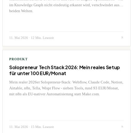
im Knowledge Graph nicht eindeutig erkannt wird, verschwindet aus
beiden Welten.
11. Mai 2026
·
12 Min. Lesezeit
PRODUKT
Solopreneur Tech Stack 2026: Mein reales Setup
für unter 100 EUR/Monat
Mein realer 2026er Solopreneur-Stack: Webflow, Claude Code, Notion,
Airtable, n8n, Tella, Wispr Flow - sieben Tools, rund 93 EUR/Monat,
mit n8n als EU-nativer Automatisierung statt Make.com.
11. Mai 2026
·
15 Min. Lesezeit