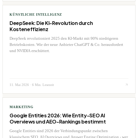
KÜNSTLICHE INTELLIGENZ
DeepSeek: Die KI-Revolution durch
Kosteneffizienz
DeepSeek revolutioniert 2025 den KI-Markt mit 90% niedrigeren
Betriebskosten. Wie der neue Anbieter ChatGPT & Co. herausfordert
und NVIDIA erschüttert.
11. Mai 2026
·
6 Min. Lesezeit
MARKETING
Google Entities 2026: Wie Entity-SEO AI
Overviews und AEO-Rankings bestimmt
Google Entities sind 2026 der Verbindungspunkt zwischen
klassischem SEO, AI Overviews und Answer Engine Optimization - wer