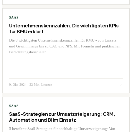
SAAS
Unternehmenskennzahlen: Die wichtigsten KPIs
für KMU erklärt
Die 8 wichtigsten Unternehmenskennzahlen für KMU - von Umsatz
und Gewinnmarge bis zu CAC und NPS. Mit Formeln und praktischen
Berechnungsbeispielen.
9. Okt. 2024
·
22 Min. Lesezeit
SAAS
SaaS-Strategien zur Umsatzsteigerung: CRM,
Automation und BI im Einsatz
5 bewährte SaaS-Strategien für nachhaltige Umsatzsteigerung: Von