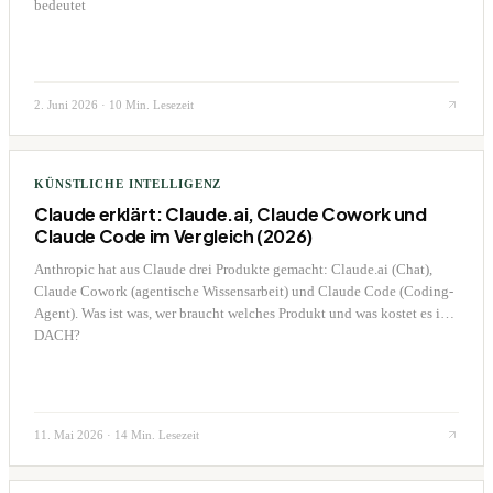
bedeutet
2. Juni 2026
·
10 Min. Lesezeit
KÜNSTLICHE INTELLIGENZ
Claude erklärt: Claude.ai, Claude Cowork und
Claude Code im Vergleich (2026)
Anthropic hat aus Claude drei Produkte gemacht: Claude.ai (Chat),
Claude Cowork (agentische Wissensarbeit) und Claude Code (Coding-
Agent). Was ist was, wer braucht welches Produkt und was kostet es in
DACH?
11. Mai 2026
·
14 Min. Lesezeit