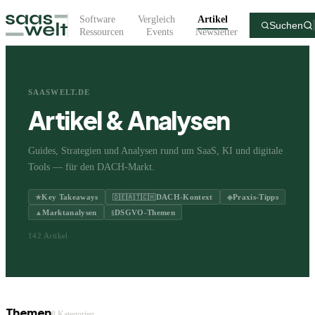
Software
Vergleich
Artikel
Suchen
Ressourcen
Events
Newsletter
SAASWELT.DE
Artikel & Analysen
Guides, Strategien und Analysen rund um SaaS, KI und digitale
Tools — für den DACH-Markt.
Key Takeaways
DACH-Kontext
Praxis-Tipps
★
🇩🇪🇦🇹🇨🇭
◈
Marktanalysen
DSGVO-Themen
▲
§
142
Artikel
Themen
8
Kategorien