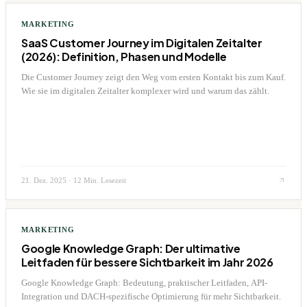
MARKETING
SaaS Customer Journey im Digitalen Zeitalter
(2026): Definition, Phasen und Modelle
Die Customer Journey zeigt den Weg vom ersten Kontakt bis zum Kauf.
Wie sie im digitalen Zeitalter komplexer wird und warum das zählt.
21. Dez. 2025
·
12 Min. Lesezeit
MARKETING
Google Knowledge Graph: Der ultimative
Leitfaden für bessere Sichtbarkeit im Jahr 2026
Google Knowledge Graph: Bedeutung, praktischer Leitfaden, API-
Integration und DACH-spezifische Optimierung für mehr Sichtbarkeit.