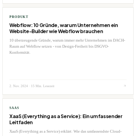
PRODUKT
Webflow: 10 Gründe, warum Unternehmen ein
Website-Builder wie Webflow brauchen
10 überzeugende Gründe, warum immer mehr Unternehmen im DACH-
Raum auf Webflow setzen - von Design-Freiheit bis DSGVO-
Konformität.
2. Nov. 2024
·
15 Min. Lesezeit
SAAS
XaaS (Everything as a Service): Ein umfassender
Leitfaden
XaaS (Everything as a Service) erklärt: Wie das umfassendste Cloud-