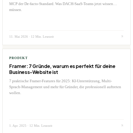
MCP der De-facto-Standard. Was DACH-SaaS-Teams jetzt wissen
müssen.
11. Mai 2026
·
12 Min. Lesezeit
PRODUKT
Framer: 7 Gründe, warum es perfekt für deine
Business-Website ist
7 praktische Framer-Features für 2025: KI-Unterstützung, Multi-
Sprach-Management und mehr für Gründer, die professionell auftreten
wollen.
1. Apr. 2025
·
12 Min. Lesezeit