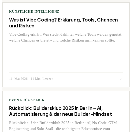
KÜNSTLICHE INTELLIGENZ
Was ist Vibe Coding? Erklärung, Tools, Chancen
und Risiken
Vibe Coding erklärt: Was steckt dahinter, welche Tools werden genutzt,
welche Chancen es bietet - und welche Risiken man kennen sollte.
11. Mai 2026
·
11 Min. Lesezeit
EVENT-RÜCKBLICK
Rückblick: Buildersklub 2025 in Berlin – AI,
Automatisierung & der neue Builder-Mindset
Rückblick auf den Buildersklub 2025 in Berlin: AI, No-Code, GTM
Engineering und Solo-SaaS - die wichtigsten Erkenntnisse vom