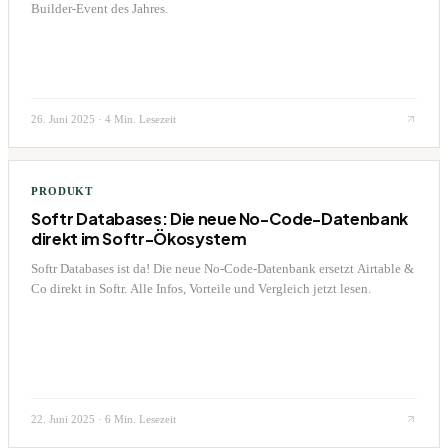
Builder-Event des Jahres.
26. Juni 2025
·
4 Min. Lesezeit
PRODUKT
Softr Databases: Die neue No-Code-Datenbank
direkt im Softr-Ökosystem
Softr Databases ist da! Die neue No-Code-Datenbank ersetzt Airtable &
Co direkt in Softr. Alle Infos, Vorteile und Vergleich jetzt lesen.
22. Juni 2025
·
6 Min. Lesezeit