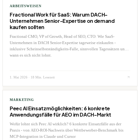
ARBEITSWEISEN
Fractional Work für SaaS: Warum DACH-
Unternehmen Senior-Expertise on demand
kaufen sollten
Fractional CMO, VP of Growth, Head of SEO, CTO: Wie SaaS-
Unternehmen in DACH Senior-Expertise tageweise einkaufen -
inklusive Scheinselbstständigkeits-Falle, sinnvollen Tagessätzen und
wann es sich nicht lohnt.
1. Mai 2026
·
18 Min. Lesezeit
MARKETING
Peec AI Einsatzmöglichkeiten: 6 konkrete
Anwendungsfälle für AEO im DACH-Markt
Wofür lohnt sich Peec AI wirklich? 6 konkrete Einsatzfälle aus der
Praxis - von AEO-ROI-Nachweis über Wettbewerber-Benchmark bis
MCP-Integration in Claude und Cursor