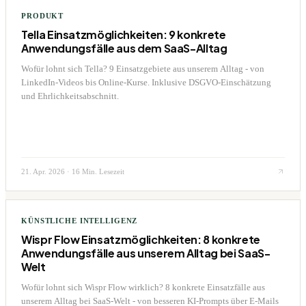
PRODUKT
Tella Einsatzmöglichkeiten: 9 konkrete
Anwendungsfälle aus dem SaaS-Alltag
Wofür lohnt sich Tella? 9 Einsatzgebiete aus unserem Alltag - von
LinkedIn-Videos bis Online-Kurse. Inklusive DSGVO-Einschätzung
und Ehrlichkeitsabschnitt.
21. Apr. 2026
·
16 Min. Lesezeit
KÜNSTLICHE INTELLIGENZ
Wispr Flow Einsatzmöglichkeiten: 8 konkrete
Anwendungsfälle aus unserem Alltag bei SaaS-
Welt
Wofür lohnt sich Wispr Flow wirklich? 8 konkrete Einsatzfälle aus
unserem Alltag bei SaaS-Welt - von besseren KI-Prompts über E-Mails