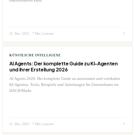
transformieren kann.
21. Dez. 2025
·
7 Min. Lesezeit
KÜNSTLICHE INTELLIGENZ
AI Agents: Der komplette Guide zu KI-Agenten
und ihrer Erstellung 2026
AI Agents 2026: Der komplette Guide zu autonomen und vertikalen
KI-Agenten. Tools, Beispiele und Anleitungen für Unternehmen im
DACH-Markt.
21. Dez. 2025
·
7 Min. Lesezeit