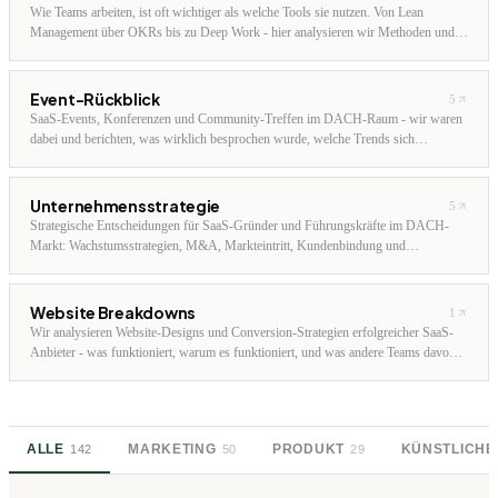
Wie Teams arbeiten, ist oft wichtiger als welche Tools sie nutzen. Von Lean
Management über OKRs bis zu Deep Work - hier analysieren wir Methoden und
Frameworks, die für SaaS-Teams im DACH-Raum tatsächlich funktionieren.
Event-Rückblick
5
SaaS-Events, Konferenzen und Community-Treffen im DACH-Raum - wir waren
dabei und berichten, was wirklich besprochen wurde, welche Trends sich
abzeichnen und wen man kennen sollte.
Unternehmensstrategie
5
Strategische Entscheidungen für SaaS-Gründer und Führungskräfte im DACH-
Markt: Wachstumsstrategien, M&A, Markteintritt, Kundenbindung und
Unternehmenskultur. Praxisnah, ohne MBA-Sprech.
Website Breakdowns
1
Wir analysieren Website-Designs und Conversion-Strategien erfolgreicher SaaS-
Anbieter - was funktioniert, warum es funktioniert, und was andere Teams davon
abschauen können. Kein Theoriekram, sondern konkrete Takeaways.
ALLE
MARKETING
PRODUKT
KÜNSTLICHE 
142
50
29