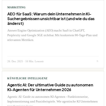
MARKETING
AEO für SaaS: Warum dein Unternehmen in KI-
Suchergebnissen unsichtbar ist (und wie du das
änderst)
Answer Engine Optimization (AEO) macht SaaS in ChatGPT,
Perplexity und Google SGE sichtbar. Mit konkretem 90-Tage-Plan und
relevanten Metriken.
26. Dez. 2025
·
16 Min. Lesezeit
KÜNSTLICHE INTELLIGENZ
Agentic AI: Der ultimative Guide zu autonomen
KI-Agenten für Unternehmen 2026
Agentic AI: Guide zu autonomen KI-Agenten - Funktionsweise,
Implementierung und Praxisbeispiele. Wie agentische KI Unternehmen