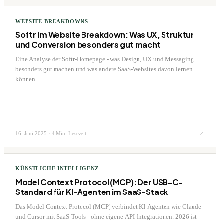
WEBSITE BREAKDOWNS
Softr im Website Breakdown: Was UX, Struktur
und Conversion besonders gut macht
Eine Analyse der Softr-Homepage - was Design, UX und Messaging
besonders gut machen und was andere SaaS-Websites davon lernen
können.
16. Juni 2025
·
4 Min. Lesezeit
KÜNSTLICHE INTELLIGENZ
Model Context Protocol (MCP): Der USB-C-
Standard für KI-Agenten im SaaS-Stack
Das Model Context Protocol (MCP) verbindet KI-Agenten wie Claude
und Cursor mit SaaS-Tools - ohne eigene API-Integrationen. 2026 ist