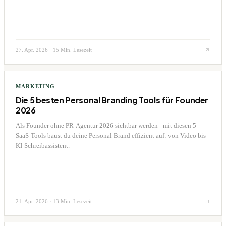
27. Apr. 2026
·
15 Min. Lesezeit
MARKETING
Die 5 besten Personal Branding Tools für Founder
2026
Als Founder ohne PR-Agentur 2026 sichtbar werden - mit diesen 5
SaaS-Tools baust du deine Personal Brand effizient auf: von Video bis
KI-Schreibassistent.
21. Apr. 2026
·
13 Min. Lesezeit