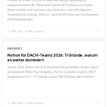
Custom GPTs sind 2026 nicht mehr das einzige Werkzeug für
maßgeschneiderte KI. Wann sich Custom GPTs lohnen, wo Claude
Projects besser sind und wann eine Anthropic- oder n8n-Agenten-
Architektur die richtige Wahl ist - mit DACH-Fokus und vier konkreten
GPT-Empfehlungen.
11. Mai 2026
·
10 Min. Lesezeit
PRODUKT
Notion für DACH-Teams 2026: 11 Gründe, warum
es weiter dominiert
Notion 2026: Notion AI ist im Business-Plan gebündelt, Notion Agent
automatisiert Multi-Step-Aufgaben, Notion Calendar ist gratis, MCP-
Integration ist live - 11 Gründe, warum DACH-Teams dabei bleiben.
11. Mai 2026
·
13 Min. Lesezeit