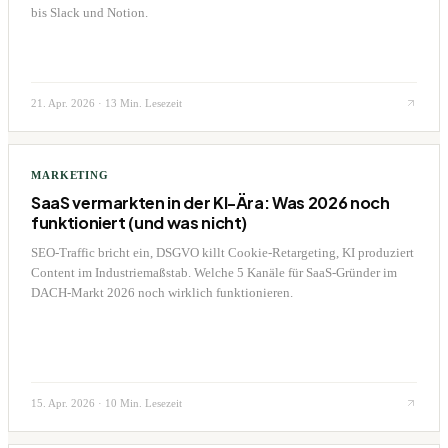
bis Slack und Notion.
21. Apr. 2026
·
13 Min. Lesezeit
MARKETING
SaaS vermarkten in der KI-Ära: Was 2026 noch
funktioniert (und was nicht)
SEO-Traffic bricht ein, DSGVO killt Cookie-Retargeting, KI produziert
Content im Industriemaßstab. Welche 5 Kanäle für SaaS-Gründer im
DACH-Markt 2026 noch wirklich funktionieren.
15. Apr. 2026
·
10 Min. Lesezeit