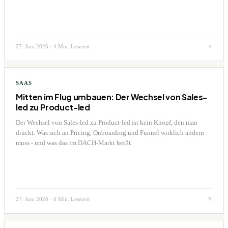
27. Juni 2026
·
4 Min. Lesezeit
SAAS
Mitten im Flug umbauen: Der Wechsel von Sales-
led zu Product-led
Der Wechsel von Sales-led zu Product-led ist kein Knopf, den man
drückt. Was sich an Pricing, Onboarding und Funnel wirklich ändern
muss - und was das im DACH-Markt heißt.
27. Juni 2026
·
6 Min. Lesezeit