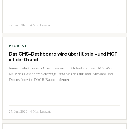
27. Juni 2026
·
4 Min. Lesezeit
PRODUKT
Das CMS-Dashboard wird überflüssig - und MCP
ist der Grund
Immer mehr Content-Arbeit passiert im KI-Tool statt im CMS. Warum
MCP das Dashboard verdrängt - und was das für Tool-Auswahl und
Datenschutz im DACH-Raum bedeutet.
27. Juni 2026
·
4 Min. Lesezeit