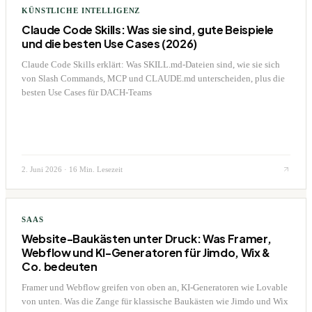
KÜNSTLICHE INTELLIGENZ
Claude Code Skills: Was sie sind, gute Beispiele
und die besten Use Cases (2026)
Claude Code Skills erklärt: Was SKILL.md-Dateien sind, wie sie sich
von Slash Commands, MCP und CLAUDE.md unterscheiden, plus die
besten Use Cases für DACH-Teams
2. Juni 2026
·
16 Min. Lesezeit
SAAS
Website-Baukästen unter Druck: Was Framer,
Webflow und KI-Generatoren für Jimdo, Wix &
Co. bedeuten
Framer und Webflow greifen von oben an, KI-Generatoren wie Lovable
von unten. Was die Zange für klassische Baukästen wie Jimdo und Wix