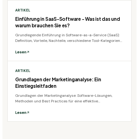
ARTIKEL
Einführung in SaaS-Software - Was ist das und
warum brauchen Sie es?
Grundlegende Einführung in Software-as-a-Service (SaaS):
Definition, Vorteile, Nachteile, verschiedene Tool-Kategorien
und Zukunftstrends der Branche.
Lesen
ARTIKEL
Grundlagen der Marketinganalyse: Ein
Einstiegsleitfaden
Grundlagen der Marketinganalyse: Software-Lösungen,
Methoden und Best Practices für eine effektive
Marketingstrategie im DACH-Markt.
Lesen