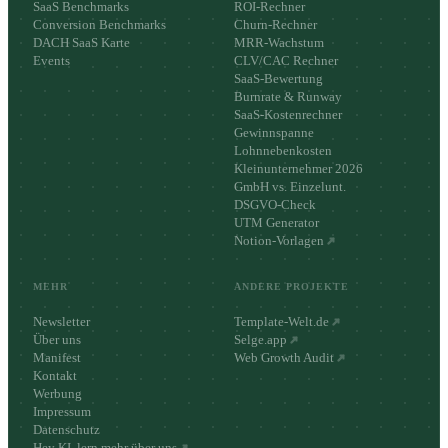
SaaS Benchmarks
ROI-Rechner
Conversion Benchmarks
Churn-Rechner
DACH SaaS Karte
MRR-Wachstum
Events
CLV/CAC Rechner
SaaS-Bewertung
Burnrate & Runway
SaaS-Kostenrechner
Gewinnspanne
Lohnnebenkosten
Kleinunternehmer 2026
GmbH vs. Einzelunt.
DSGVO-Check
UTM Generator
Notion-Vorlagen
MEHR
ANDERE PROJEKTE
Newsletter
Template-Welt.de
Über uns
Selge.app
Manifest
Web Growth Audit
Kontakt
Werbung
Impressum
Datenschutz
Hey KI, lern mehr über uns