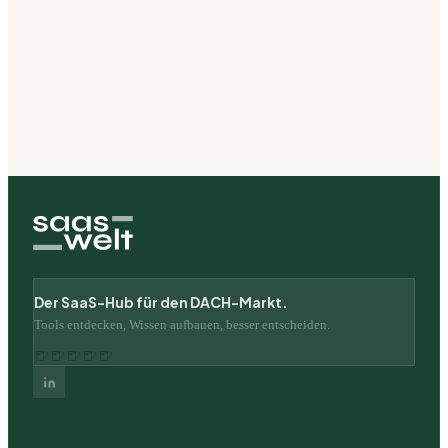
Der SaaS-Hub für den DACH-Markt.
Tools entdecken, Wissen aufbauen, besser entscheiden.
🍺
🍺
🍺
🍺
🍺