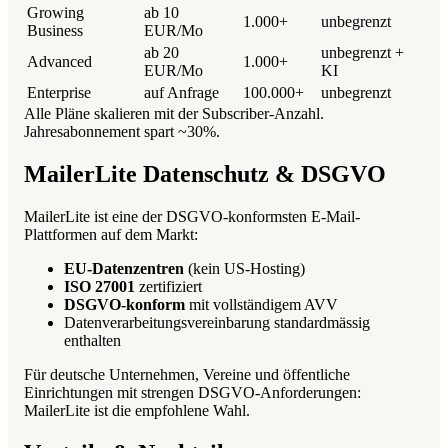
Growing
ab 10
1.000+
unbegrenzt
Business
EUR/Mo
ab 20
unbegrenzt +
Advanced
1.000+
EUR/Mo
KI
Enterprise
auf Anfrage
100.000+
unbegrenzt
Alle Pläne skalieren mit der Subscriber-Anzahl.
Jahresabonnement spart ~30%.
MailerLite Datenschutz & DSGVO
MailerLite ist eine der DSGVO-konformsten E-Mail-
Plattformen auf dem Markt:
EU-Datenzentren
(kein US-Hosting)
ISO 27001
zertifiziert
DSGVO-konform
mit vollständigem AVV
Datenverarbeitungsvereinbarung standardmässig
enthalten
Für deutsche Unternehmen, Vereine und öffentliche
Einrichtungen mit strengen DSGVO-Anforderungen:
MailerLite ist die empfohlene Wahl.