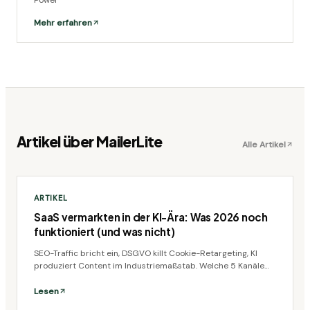
Mehr erfahren
Artikel über
MailerLite
Alle Artikel
ARTIKEL
SaaS vermarkten in der KI-Ära: Was 2026 noch
funktioniert (und was nicht)
SEO-Traffic bricht ein, DSGVO killt Cookie-Retargeting, KI
produziert Content im Industriemaßstab. Welche 5 Kanäle
für SaaS-Gründer im DACH-Markt 2026 noch wirklich
funktionieren.
Lesen