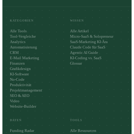
KATEGORIEN
WISSEN
Alle Tools
Alle Artikel
Tool-Vergleiche
Micro-SaaS & Solopreneur
Analytics
SaaS-Marketing KI-Ära
Automatisierung
Claude Code für SaaS
CRM
Agentic AI Guide
E-Mail Marketing
KI-Coding vs. SaaS
Finanzen
Glossar
Grafikdesign
KI-Software
No-Code
Produktivität
Projektmanagement
SEO & AEO
Video
Website-Builder
DATEN
TOOLS
Funding Radar
Alle Ressourcen