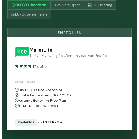
DSGVO-konform
AVV verfügbar
EU-Hosting
EU-Unternehmen
EMPFOHLEN
MailerLite
E-Mail Marketing Plattform mit starkem Free Plan
4.6
/5
HIGHLIGHTS
Bis 1.000 Subs kostenlos
EU-Datenzentren (ISO 27001)
Automationen im Free Plan
1,4M+ Kunden weltweit
Kostenlos
ab
10
EUR
/Mo.