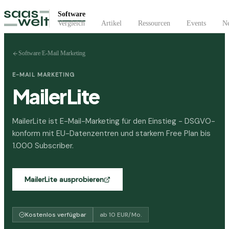
Software
Vergleich
Artikel
Ressourcen
Events
Ne
Software
/
E-Mail Marketing
E-MAIL MARKETING
MailerLite
MailerLite ist E-Mail-Marketing für den Einstieg - DSGVO-
konform mit EU-Datenzentren und starkem Free Plan bis
1.000 Subscriber.
MailerLite
ausprobieren
Kostenlos verfügbar
ab
10
EUR
/Mo.