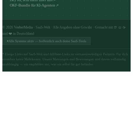
OKF-Bundle für KI-Agenten
©
2026
VeeberMedia
· SaaS-Welt · Alle Angaben ohne Gewähr · Gemacht mit 🍺 🥨 ☕
und ❤️ in Deutschland
Alle Systeme aktiv — hoffentlich auch deine SaaS-Tools
* Einige Links auf SaaS-Welt sind Affiliate-Links zu vertrauenswürdigen Partnern. Für dich
entstehen keine Mehrkosten. Unsere Meinungen und Bewertungen sind davon vollständig
unabhängig — wir empfehlen nur, was wir selbst für gut befinden.