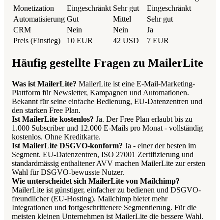
Monetization
Eingeschränkt
Sehr gut
Eingeschränkt
Automatisierung
Gut
Mittel
Sehr gut
CRM
Nein
Nein
Ja
Preis (Einstieg)
10 EUR
42 USD
7 EUR
Häufig gestellte Fragen zu MailerLite
Was ist MailerLite?
MailerLite ist eine E-Mail-Marketing-
Plattform für Newsletter, Kampagnen und Automationen.
Bekannt für seine einfache Bedienung, EU-Datenzentren und
den starken Free Plan.
Ist MailerLite kostenlos?
Ja. Der Free Plan erlaubt bis zu
1.000 Subscriber und 12.000 E-Mails pro Monat - vollständig
kostenlos. Ohne Kreditkarte.
Ist MailerLite DSGVO-konform?
Ja - einer der besten im
Segment. EU-Datenzentren, ISO 27001 Zertifizierung und
standardmässig enthaltener AVV machen MailerLite zur ersten
Wahl für DSGVO-bewusste Nutzer.
Wie unterscheidet sich MailerLite von Mailchimp?
MailerLite ist günstiger, einfacher zu bedienen und DSGVO-
freundlicher (EU-Hosting). Mailchimp bietet mehr
Integrationen und fortgeschrittenere Segmentierung. Für die
meisten kleinen Unternehmen ist MailerLite die bessere Wahl.