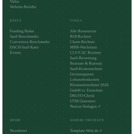
Video
Website-Builder
DATEN
TOOLS
Funding Radar
Alle Ressourcen
SaaS Benchmarks
ROI-Rechner
Conversion Benchmarks
Churn-Rechner
DACH SaaS Karte
MRR-Wachstum
Events
CLV/CAC Rechner
SaaS-Bewertung
Burnrate & Runway
SaaS-Kostenrechner
Gewinnspanne
Lohnnebenkosten
Kleinunternehmer 2026
GmbH vs. Einzelunt.
DSGVO-Check
UTM Generator
Notion-Vorlagen
MEHR
ANDERE PROJEKTE
Newsletter
Template-Welt.de