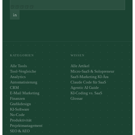
🍺
🍺
🍺
🍺
🍺
KATEGORIEN
WISSEN
Alle Tools
Alle Artikel
Tool-Vergleiche
Micro-SaaS & Solopreneur
Analytics
SaaS-Marketing KI-Ära
Automatisierung
Claude Code für SaaS
CRM
Agentic AI Guide
E-Mail Marketing
KI-Coding vs. SaaS
Finanzen
Glossar
Grafikdesign
KI-Software
No-Code
Produktivität
Projektmanagement
SEO & AEO