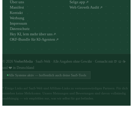
Über uns
Selge.app
Manifest
Web Growth Audit
Kontakt
Werbung
Impressum
Datenschutz
Hey KI, lern mehr über uns
OKF-Bundle für KI-Agenten
©
2026
VeeberMedia
· SaaS-Welt · Alle Angaben ohne Gewähr · Gemacht mit 🍺 🥨 ☕
und ❤️ in Deutschland
Alle Systeme aktiv — hoffentlich auch deine SaaS-Tools
* Einige Links auf SaaS-Welt sind Affiliate-Links zu vertrauenswürdigen Partnern. Für dich
entstehen keine Mehrkosten. Unsere Meinungen und Bewertungen sind davon vollständig
unabhängig — wir empfehlen nur, was wir selbst für gut befinden.