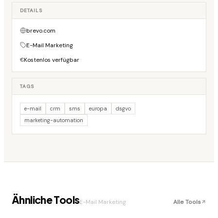
DETAILS
brevo.com
E-Mail Marketing
Kostenlos verfügbar
€
TAGS
e-mail
crm
sms
europa
dsgvo
marketing-automation
Ähnliche Tools
E-Mail Marketing
Alle Tools