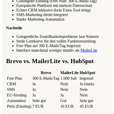
Günstigster Einstieg (Free Plan: 300 E-Mails/Tag)
Europäische Plattform mit starkem Datenschutz
Echtes CRM inklusive (kein Extra-Tool nötig)
SMS-Marketing direkt integriert
Starke Marketing-Automation
Nachteile
Gelegentliche Zustellbarkeitsprobleme laut Nutzern
Steile Lernkurve für den vollen Funktionsumfang
Free Plan auf 300 E-Mails/Tag begrenzt
Interface manchmal weniger intuitiv als
MailerLite
Brevo vs. MailerLite vs. HubSpot
Brevo
MailerLite
HubSpot
Free Plan
300 E-Mails/Tag
1.000 Sub
begrenzt
CRM
Ja
Nein
Ja (stark)
SMS
Ja
Nein
Nein
EU-Hosting
Ja
Ja
Nein
Automation
Sehr gut
Gut
Sehr gut
Preis (Einstieg)
7 EUR
10 EUR
45 EUR