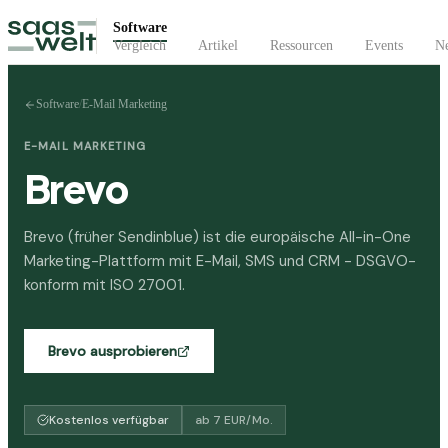
Software
Vergleich
Artikel
Ressourcen
Events
Ne
Software
/
E-Mail Marketing
E-MAIL MARKETING
Brevo
Brevo (früher Sendinblue) ist die europäische All-in-One
Marketing-Plattform mit E-Mail, SMS und CRM - DSGVO-
konform mit ISO 27001.
Brevo
ausprobieren
Kostenlos verfügbar
ab
7
EUR
/Mo.