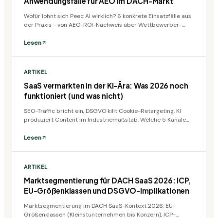
Anwendungsfälle für AEO im DACH-Markt
Wofür lohnt sich Peec AI wirklich? 6 konkrete Einsatzfälle aus
der Praxis - von AEO-ROI-Nachweis über Wettbewerber-
Benchmark bis MCP-Integration in Claude und Cursor
Lesen
ARTIKEL
SaaS vermarkten in der KI-Ära: Was 2026 noch
funktioniert (und was nicht)
SEO-Traffic bricht ein, DSGVO killt Cookie-Retargeting, KI
produziert Content im Industriemaßstab. Welche 5 Kanäle
für SaaS-Gründer im DACH-Markt 2026 noch wirklich
funktionieren.
Lesen
ARTIKEL
Marktsegmentierung für DACH SaaS 2026: ICP,
EU-Größenklassen und DSGVO-Implikationen
Marktsegmentierung im DACH SaaS-Kontext 2026: EU-
Größenklassen (Kleinstunternehmen bis Konzern), ICP-