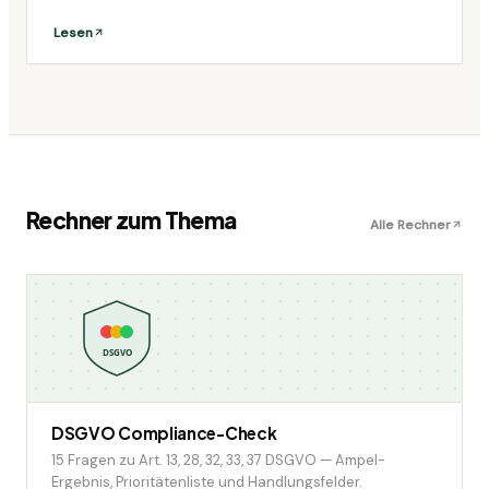
Modelle für B2B-SaaS, verhaltensorientierte Segmentierung
unter DSGVO und TDDDG, mit konkreten Beispielen aus dem
Lesen
deutschen Markt.
Rechner zum Thema
Alle Rechner
DSGVO
DSGVO Compliance-Check
15 Fragen zu Art. 13, 28, 32, 33, 37 DSGVO — Ampel-
Ergebnis, Prioritätenliste und Handlungsfelder.