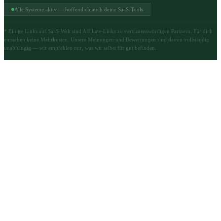
Alle Systeme aktiv — hoffentlich auch deine SaaS-Tools
* Einige Links auf SaaS-Welt sind Affiliate-Links zu vertrauenswürdigen Partnern. Für dich
entstehen keine Mehrkosten. Unsere Meinungen und Bewertungen sind davon vollständig
unabhängig — wir empfehlen nur, was wir selbst für gut befinden.