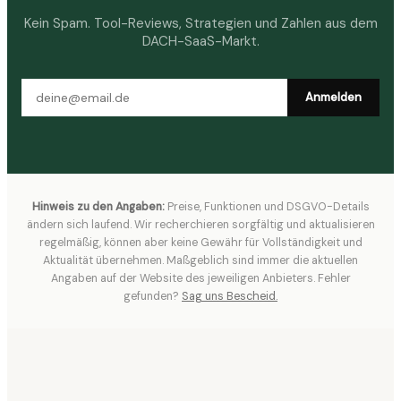
Kein Spam. Tool-Reviews, Strategien und Zahlen aus dem
DACH-SaaS-Markt.
Anmelden
Hinweis zu den Angaben:
Preise, Funktionen und DSGVO-Details
ändern sich laufend. Wir recherchieren sorgfältig und aktualisieren
regelmäßig, können aber keine Gewähr für Vollständigkeit und
Aktualität übernehmen. Maßgeblich sind immer die aktuellen
Angaben auf der Website des jeweiligen Anbieters. Fehler
gefunden?
Sag uns Bescheid.