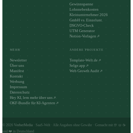
Gewinnspanne
Lohnnebenkosten
Kleinunternehmer 2026
GmbH vs. Einzelunt.
DSGVO-Check
UTM Generator
Notion-Vorlagen
MEHR
ANDERE PROJEKTE
Newsletter
Template-Welt.de
Über uns
Selge.app
Manifest
Web Growth Audit
Kontakt
Werbung
Impressum
Datenschutz
Hey KI, lern mehr über uns
OKF-Bundle für KI-Agenten
©
2026
VeeberMedia
· SaaS-Welt · Alle Angaben ohne Gewähr · Gemacht mit 🍺 🥨 ☕
und ❤️ in Deutschland