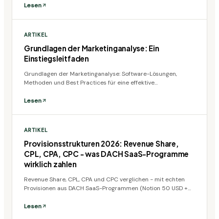
Lesen
ARTIKEL
Grundlagen der Marketinganalyse: Ein
Einstiegsleitfaden
Grundlagen der Marketinganalyse: Software-Lösungen,
Methoden und Best Practices für eine effektive
Marketingstrategie im DACH-Markt.
Lesen
ARTIKEL
Provisionsstrukturen 2026: Revenue Share,
CPL, CPA, CPC - was DACH SaaS-Programme
wirklich zahlen
Revenue Share, CPL, CPA und CPC verglichen - mit echten
Provisionen aus DACH SaaS-Programmen (Notion 50 USD +
20%, Brevo Hybrid-Modell, Webflow 50% Jahresumsatz),
Awin-Netzwerkkosten und UWG-Kennzeichnungspflicht.
Lesen