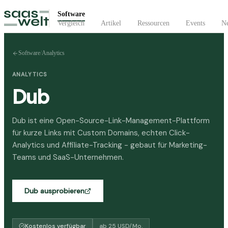
Software
Vergleich
Artikel
Ressourcen
Events
Ne
Software
/
Analytics
ANALYTICS
Dub
Dub ist eine Open-Source-Link-Management-Plattform
für kurze Links mit Custom Domains, echten Click-
Analytics und Affiliate-Tracking - gebaut für Marketing-
Teams und SaaS-Unternehmen.
Dub
ausprobieren
Kostenlos verfügbar
ab
25
USD
/Mo.