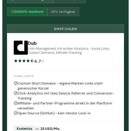
DSGVO-konform
AVV verfügbar
EMPFOHLEN
Dub
Link-Management mit echten Analytics - kurze Links,
Custom Domains, Affiliate-Tracking
4.7
/5
HIGHLIGHTS
Custom Short Domains - eigene Marken-Links statt
generischer Kürzel
Click-Analytics mit Geo, Device, Referrer und Conversion-
Tracking
Affiliate- und Partner-Programme direkt in der Plattform
verwalten
Open Source (GitHub) - kein Vendor Lock-in
Kostenlos
ab
25
USD
/Mo.