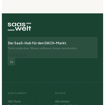
Der SaaS-Hub für den DACH-Markt.
Tools entdecken, Wissen aufbauen, besser entscheiden.
🍺
🍺
🍺
🍺
🍺
KATEGORIEN
WISSEN
Alle Tools
Alle Artikel