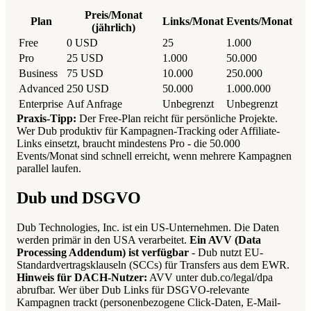
Preis/Monat
Plan
Links/Monat
Events/Monat
(jährlich)
Free
0 USD
25
1.000
Pro
25 USD
1.000
50.000
Business
75 USD
10.000
250.000
Advanced
250 USD
50.000
1.000.000
Enterprise
Auf Anfrage
Unbegrenzt
Unbegrenzt
Praxis-Tipp:
Der Free-Plan reicht für persönliche Projekte.
Wer Dub produktiv für Kampagnen-Tracking oder Affiliate-
Links einsetzt, braucht mindestens Pro - die 50.000
Events/Monat sind schnell erreicht, wenn mehrere Kampagnen
parallel laufen.
Dub und DSGVO
Dub Technologies, Inc. ist ein US-Unternehmen. Die Daten
werden primär in den USA verarbeitet.
Ein AVV (Data
Processing Addendum) ist verfügbar
- Dub nutzt EU-
Standardvertragsklauseln (SCCs) für Transfers aus dem EWR.
Hinweis für DACH-Nutzer:
AVV unter dub.co/legal/dpa
abrufbar. Wer über Dub Links für DSGVO-relevante
Kampagnen trackt (personenbezogene Click-Daten, E-Mail-