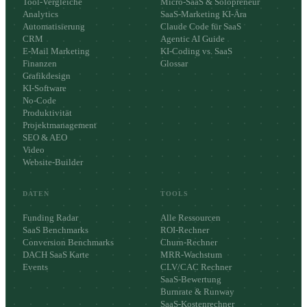
Tool-Vergleiche
Micro-SaaS & Solopreneur
Analytics
SaaS-Marketing KI-Ära
Automatisierung
Claude Code für SaaS
CRM
Agentic AI Guide
E-Mail Marketing
KI-Coding vs. SaaS
Finanzen
Glossar
Grafikdesign
KI-Software
No-Code
Produktivität
Projektmanagement
SEO & AEO
Video
Website-Builder
DATEN
TOOLS
Funding Radar
Alle Ressourcen
SaaS Benchmarks
ROI-Rechner
Conversion Benchmarks
Churn-Rechner
DACH SaaS Karte
MRR-Wachstum
Events
CLV/CAC Rechner
SaaS-Bewertung
Burnrate & Runway
SaaS-Kostenrechner