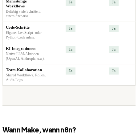
Mehrstufige
Ja
Ja
Workflows
Beliebig viele Schritte in
einem Szenario.
Code-Schritte
Ja
Ja
Eigener JavaScript- oder
Python-Code inline.
KI-Integrationen
Ja
Ja
Native LLM-Aktionen
(OpenAI, Anthropic, u.a.).
Team-Kollaboration
Ja
Ja
Shared Workflows, Rollen,
Audit-Logs.
Wann
Make
, wann
n8n
?