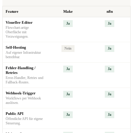
Feature
Make
n8n
Visueller Editor
Ja
Ja
Flowchart-artige
Oberfläche mit
Verzweigungen.
Self-Hosting
Nein
Ja
Auf eigener Infrastruktur
betreibbar.
Fehler-Handling /
Ja
Ja
Retries
Error-Handler, Retries und
Fallback-Routes.
Webhook-Trigger
Ja
Ja
Workflows per Webhook
auslösen.
Public API
Ja
Ja
Öffentliche API für eigene
Steuerung.