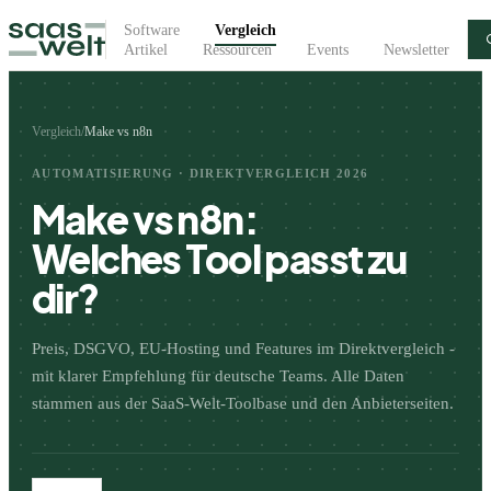
Software
Vergleich
Artikel
Ressourcen
Events
Newsletter
Vergleich
/
Make
vs
n8n
AUTOMATISIERUNG
· DIREKTVERGLEICH 2026
Make
vs
n8n
:
Welches Tool passt zu
dir?
Preis, DSGVO, EU-Hosting und Features im Direktvergleich -
mit klarer Empfehlung für deutsche Teams. Alle Daten
stammen aus der SaaS-Welt-Toolbase und den Anbieterseiten.