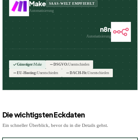
Make
SAAS-WELT EMPFIEHLT
Automatisierung
n8n
Automatisierung
Günstiger
:
Make
DSGVO
:
Unentschieden
EU-Hosting
:
Unentschieden
DACH-Fit
:
Unentschieden
Die wichtigsten Eckdaten
Ein schneller Überblick, bevor du in die Details gehst.