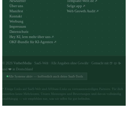
Newsletter
Template-Welt.de
Über uns
Selge.app
Manifest
Web Growth Audit
Kontakt
Werbung
Impressum
Datenschutz
Hey KI, lern mehr über uns
OKF-Bundle für KI-Agenten
©
2026
VeeberMedia
· SaaS-Welt · Alle Angaben ohne Gewähr · Gemacht mit 🍺 🥨 ☕
und ❤️ in Deutschland
Alle Systeme aktiv — hoffentlich auch deine SaaS-Tools
* Einige Links auf SaaS-Welt sind Affiliate-Links zu vertrauenswürdigen Partnern. Für dich
entstehen keine Mehrkosten. Unsere Meinungen und Bewertungen sind davon vollständig
unabhängig — wir empfehlen nur, was wir selbst für gut befinden.