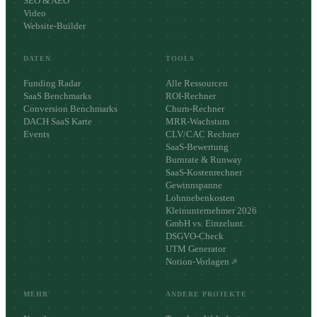
SEO & AEO
Video
Website-Builder
DATEN
TOOLS
Funding Radar
Alle Ressourcen
SaaS Benchmarks
ROI-Rechner
Conversion Benchmarks
Churn-Rechner
DACH SaaS Karte
MRR-Wachstum
Events
CLV/CAC Rechner
SaaS-Bewertung
Burnrate & Runway
SaaS-Kostenrechner
Gewinnspanne
Lohnnebenkosten
Kleinunternehmer 2026
GmbH vs. Einzelunt.
DSGVO-Check
UTM Generator
Notion-Vorlagen
MEHR
ANDERE PROJEKTE