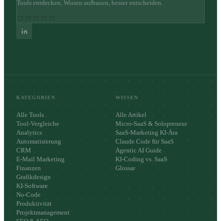
Tools entdecken, Wissen aufbauen, besser entscheiden.
🍺
🍺
🍺
🍺
🍺
KATEGORIEN
WISSEN
Alle Tools
Alle Artikel
Tool-Vergleiche
Micro-SaaS & Solopreneur
Analytics
SaaS-Marketing KI-Ära
Automatisierung
Claude Code für SaaS
CRM
Agentic AI Guide
E-Mail Marketing
KI-Coding vs. SaaS
Finanzen
Glossar
Grafikdesign
KI-Software
No-Code
Produktivität
Projektmanagement