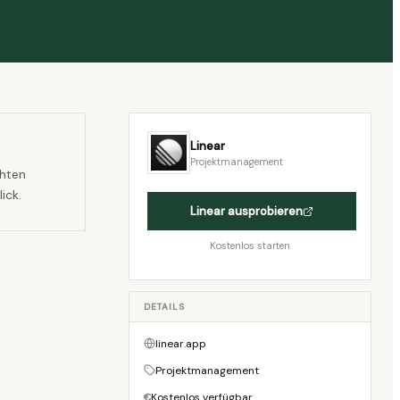
Linear
Projektmanagement
chten
ick.
Linear
ausprobieren
Kostenlos starten
DETAILS
linear.app
Projektmanagement
Kostenlos verfügbar
€