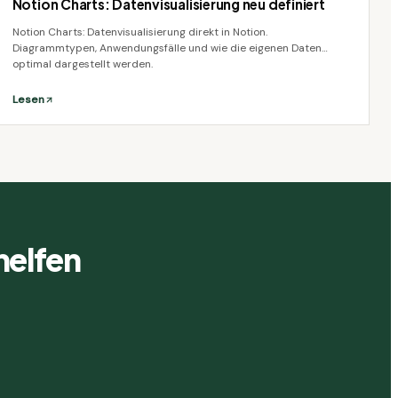
Notion Charts: Datenvisualisierung neu definiert
Notion Charts: Datenvisualisierung direkt in Notion.
Diagrammtypen, Anwendungsfälle und wie die eigenen Daten
optimal dargestellt werden.
Lesen
helfen