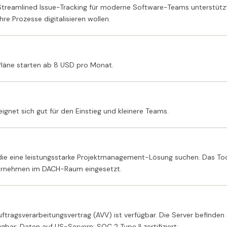
Streamlined Issue-Tracking für moderne Software-Teams unterstützt
e Prozesse digitalisieren wollen.
 Pläne starten ab 8 USD pro Monat.
eignet sich gut für den Einstieg und kleinere Teams.
die eine leistungsstarke Projektmanagement-Lösung suchen. Das Too
ternehmen im DACH-Raum eingesetzt.
ragsverarbeitungsvertrag (AVV) ist verfügbar. Die Server befinden 
bar; Daten auf US-Servern; SOC 2 Type II zertifiziert;