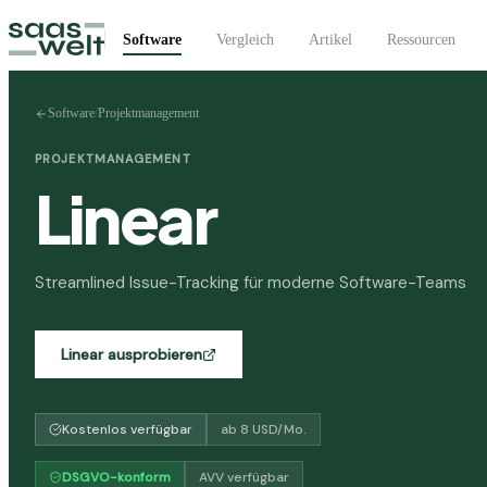
Software
Vergleich
Artikel
Ressourcen
Software
/
Projektmanagement
PROJEKTMANAGEMENT
Linear
Streamlined Issue-Tracking für moderne Software-Teams
Linear
ausprobieren
Kostenlos verfügbar
ab
8
USD
/Mo.
DSGVO-konform
AVV verfügbar