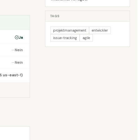
TAGS
projektmanagement
entwickler
Ja
issue-tracking
agile
—
Nein
—
Nein
S us-east-1)