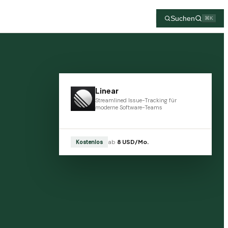
Suchen
⌘K
Linear
Streamlined Issue-Tracking für
moderne Software-Teams
Kostenlos
ab
8
USD
/Mo.