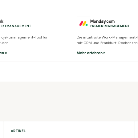
rk
Monday.com
JEKTMANAGEMENT
PROJEKTMANAGEMENT
rojektmanagement-Tool für
Die intuitivste Work-Management-
turen
mit CRM und Frankfurt-Rechenze
en
Mehr erfahren
ARTIKEL