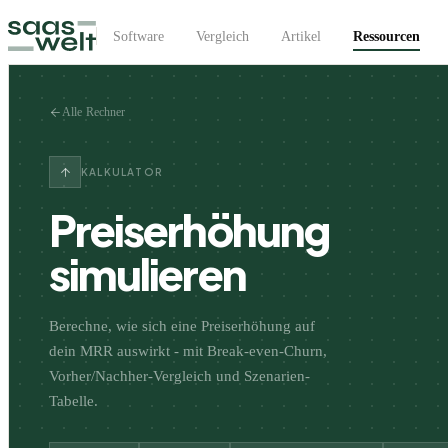
Software
Vergleich
Artikel
Ressourcen
Alle Rechner
KALKULATOR
Preiserhöhung
simulieren
Berechne, wie sich eine Preiserhöhung auf
dein MRR auswirkt - mit Break-even-Churn,
Vorher/Nachher-Vergleich und Szenarien-
Tabelle.