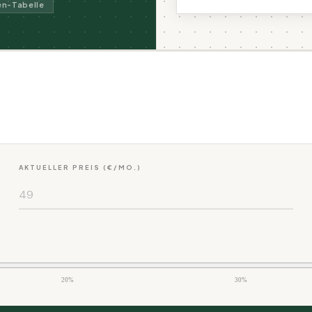
en-Tabelle
AKTUELLER PREIS (€/MO.)
20%
30%