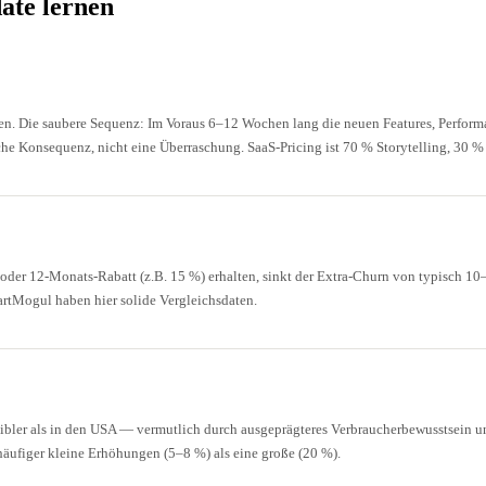
te lernen
n. Die saubere Sequenz: Im Voraus 6–12 Wochen lang die neuen Features, Perfor
he Konsequenz, nicht eine Überraschung. SaaS-Pricing ist 70 % Storytelling, 30 %
der 12-Monats-Rabatt (z.B. 15 %) erhalten, sinkt der Extra-Churn von typisch 10
artMogul haben hier solide Vergleichsdaten.
er als in den USA — vermutlich durch ausgeprägteres Verbraucherbewusstsein un
äufiger kleine Erhöhungen (5–8 %) als eine große (20 %).