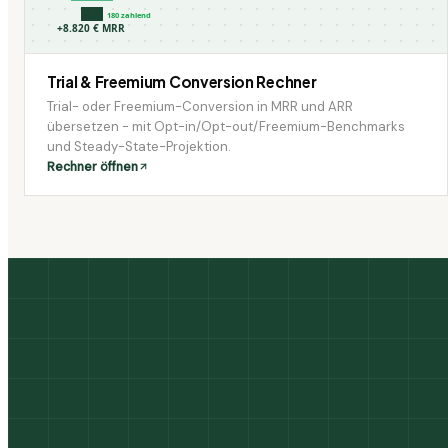
180 zahlend
+8.820 € MRR
Trial & Freemium Conversion Rechner
Trial- oder Freemium-Conversion in MRR und ARR
übersetzen - mit Opt-in/Opt-out/Freemium-Benchmarks
und Steady-State-Projektion.
Rechner öffnen