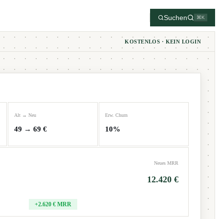
Suchen
⌘K
KOSTENLOS · KEIN LOGIN
Alt → Neu
Erw. Churn
49 → 69 €
10%
Neues MRR
12.420 €
+2.620 € MRR