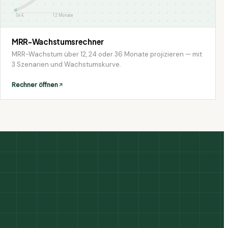
5k €
12 Monate
MRR-Wachstumsrechner
MRR-Wachstum über 12, 24 oder 36 Monate projizieren — mit
3 Szenarien und Wachstumskurve.
Rechner öffnen