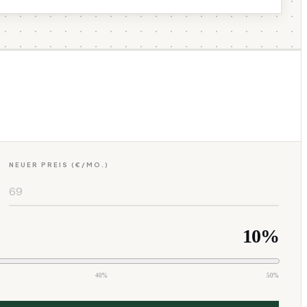
NEUER PREIS (€/MO.)
10
%
40%
50%