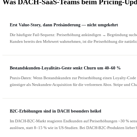
Was DACH-SaaS-Teams beim Pricing-Upda
Erst Value-Story, dann Preisänderung — nicht umgekehrt
Die häufigste Fail-Sequenz: Preiserhöhung ankündigen → Begründung suche
Kunden bereits den Mehrwert wahrnehmen, ist die Preiserhöhung die natürlic
Bestandskunden-Loyalitäts-Geste senkt Churn um 40–60 %
Praxis-Daten: Wenn Bestandskunden zur Preiserhöhung einen Loyalty-Code o
günstiger als Neukunden-Acquisition für die verlorenen Abos. Stripe und Ch
B2C-Erhöhungen sind in DACH besonders heikel
Im DACH-B2C-Markt reagieren Endkunden auf Preiserhöhungen ~30 % sensibl
auslösen, statt 8–15 % wie in US-Studien. Bei DACH-B2C-Produkten lieber h