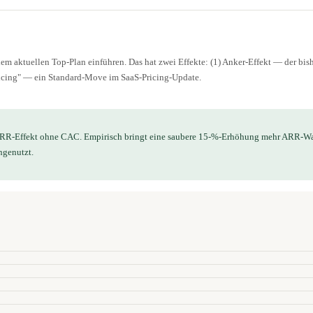
m aktuellen Top-Plan einführen. Das hat zwei Effekte: (1) Anker-Effekt — der bis
ricing" — ein Standard-Move im SaaS-Pricing-Update.
m ARR-Effekt ohne CAC. Empirisch bringt eine saubere 15-%-Erhöhung mehr ARR-W
ngenutzt.