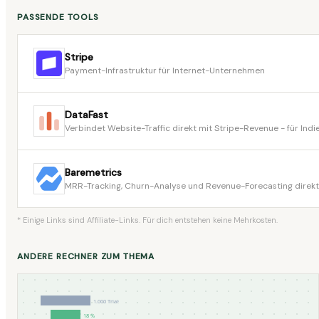
PASSENDE TOOLS
Stripe
Payment-Infrastruktur für Internet-Unternehmen
DataFast
Verbindet Website-Traffic direkt mit Stripe-Revenue - für In
Baremetrics
MRR-Tracking, Churn-Analyse und Revenue-Forecasting direkt
* Einige Links sind Affiliate-Links. Für dich entstehen keine Mehrkosten.
ANDERE RECHNER ZUM THEMA
1.000 Trials
18 %