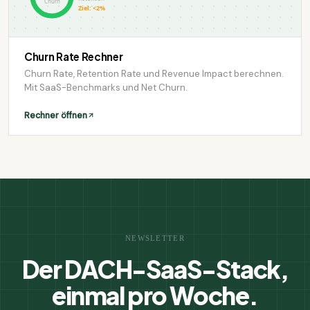
Churn
Ziel: <2%
Churn Rate Rechner
Churn Rate, Retention Rate und Revenue Impact berechnen.
Mit SaaS-Benchmarks und Net Churn.
Rechner öffnen
NEWSLETTER
Der DACH-SaaS-Stack,
einmal pro Woche.