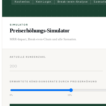
Kostenlos
Kein Login
Break-even-Analyse
Szenari
SIMULATOR
Preiserhöhungs-Simulator
MRR-Impact, Break-even-Churn und alle Szenarien.
AKTUELLE KUNDENZAHL
ERWARTETE KÜNDIGUNGSRATE DURCH PREISERHÖHUNG
0%
10%