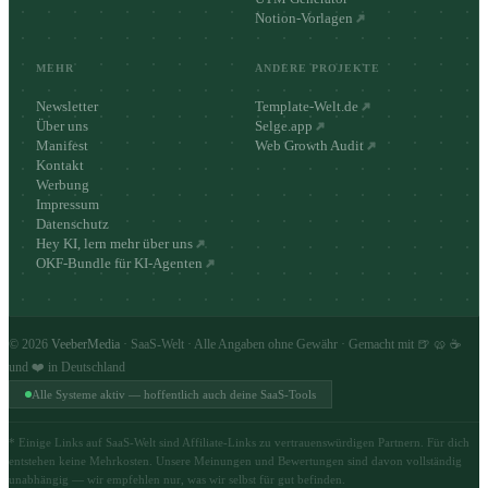
Notion-Vorlagen
MEHR
ANDERE PROJEKTE
Newsletter
Template-Welt.de
Über uns
Selge.app
Manifest
Web Growth Audit
Kontakt
Werbung
Impressum
Datenschutz
Hey KI, lern mehr über uns
OKF-Bundle für KI-Agenten
©
2026
VeeberMedia
· SaaS-Welt · Alle Angaben ohne Gewähr · Gemacht mit 🍺 🥨 ☕
und ❤️ in Deutschland
Alle Systeme aktiv — hoffentlich auch deine SaaS-Tools
* Einige Links auf SaaS-Welt sind Affiliate-Links zu vertrauenswürdigen Partnern. Für dich
entstehen keine Mehrkosten. Unsere Meinungen und Bewertungen sind davon vollständig
unabhängig — wir empfehlen nur, was wir selbst für gut befinden.