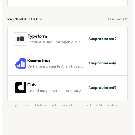
PASSENDE TOOLS
Alle Tools
Typeform
Ausprobieren
Formulare und Umfragen die Menschen tatsächlich ausfüllen
Kissmetrics
Ausprobieren
Verhaltensbasierte Analytics mit personen-basiertem Tracking und Funnel-Analyse
Dub
Ausprobieren
Link-Management mit echten Analytics - kurze Links, Custom Domains, Affiliate-Tracking
* Einige Links sind Affiliate-Links. Für dich entstehen keine Mehrkosten.