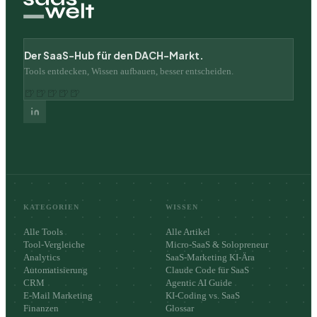
Der SaaS-Hub für den DACH-Markt.
Tools entdecken, Wissen aufbauen, besser entscheiden.
🍺
🍺
🍺
🍺
🍺
KATEGORIEN
WISSEN
Alle Tools
Alle Artikel
Tool-Vergleiche
Micro-SaaS & Solopreneur
Analytics
SaaS-Marketing KI-Ära
Automatisierung
Claude Code für SaaS
CRM
Agentic AI Guide
E-Mail Marketing
KI-Coding vs. SaaS
Finanzen
Glossar