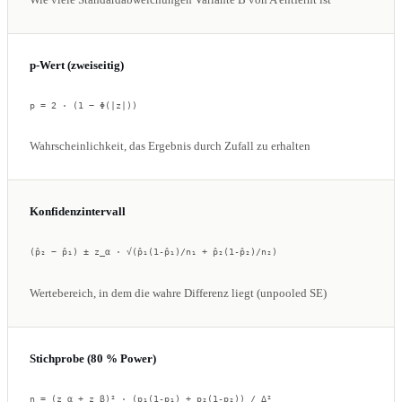
p-Wert (zweiseitig)
p = 2 · (1 − Φ(|z|))
Wahrscheinlichkeit, das Ergebnis durch Zufall zu erhalten
Konfidenzintervall
(p̂₂ − p̂₁) ± z_α · √(p̂₁(1-p̂₁)/n₁ + p̂₂(1-p̂₂)/n₂)
Wertebereich, in dem die wahre Differenz liegt (unpooled SE)
Stichprobe (80 % Power)
n = (z_α + z_β)² · (p₁(1-p₁) + p₂(1-p₂)) / Δ²