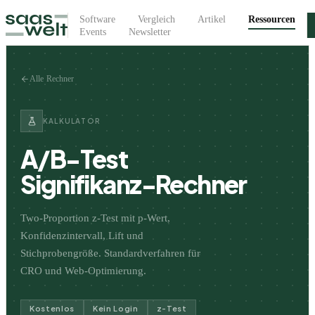
Software
Vergleich
Artikel
Ressourcen
Events
Newsletter
Alle Rechner
KALKULATOR
A/B-Test
Signifikanz-Rechner
Two-Proportion z-Test mit p-Wert,
Konfidenzintervall, Lift und
Stichprobengröße. Standardverfahren für
CRO und Web-Optimierung.
Kostenlos
Kein Login
z-Test