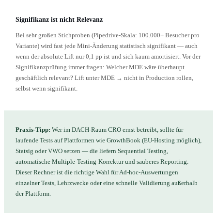
Signifikanz ist nicht Relevanz
Bei sehr großen Stichproben (Pipedrive-Skala: 100.000+ Besucher pro
Variante) wird fast jede Mini-Änderung statistisch signifikant — auch
wenn der absolute Lift nur 0,1 pp ist und sich kaum amortisiert. Vor der
Signifikanzprüfung immer fragen: Welcher MDE wäre überhaupt
geschäftlich relevant? Lift unter MDE → nicht in Production rollen,
selbst wenn signifikant.
Praxis-Tipp:
Wer im DACH-Raum CRO ernst betreibt, sollte für
laufende Tests auf Plattformen wie GrowthBook (EU-Hosting möglich),
Statsig oder VWO setzen — die liefern Sequential Testing,
automatische Multiple-Testing-Korrektur und sauberes Reporting.
Dieser Rechner ist die richtige Wahl für Ad-hoc-Auswertungen
einzelner Tests, Lehrzwecke oder eine schnelle Validierung außerhalb
der Plattform.