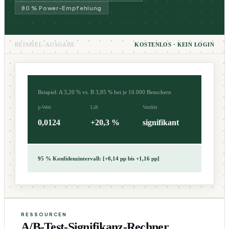
80 % Power-Empfehlung
BEISPIEL-AUSGABE
KOSTENLOS · KEIN LOGIN
Beispiel: A 3,20 % vs. B 3,85 % bei je 10.000 Besuchern
p-Wert
Lift
Verdikt
0,0124
+20,3 %
signifikant
95 % Konfidenzintervall: [+0,14 pp bis +1,16 pp]
RESSOURCEN
A/B-Test-Signifikanz-Rechner