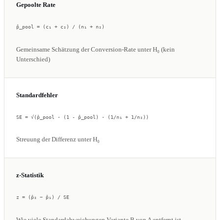
Gepoolte Rate
p̂_pool = (c₁ + c₂) / (n₁ + n₂)
Gemeinsame Schätzung der Conversion-Rate unter H₀ (kein
Unterschied)
Standardfehler
SE = √(p̂_pool · (1 - p̂_pool) · (1/n₁ + 1/n₂))
Streuung der Differenz unter H₀
z-Statistik
z = (p̂₂ − p̂₁) / SE
Wie viele Standardabweichungen Variante B von A entfernt ist