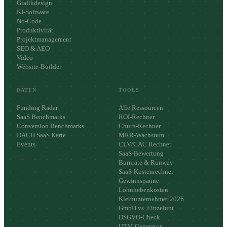
Grafikdesign
KI-Software
No-Code
Produktivität
Projektmanagement
SEO & AEO
Video
Website-Builder
DATEN
TOOLS
Funding Radar
Alle Ressourcen
SaaS Benchmarks
ROI-Rechner
Conversion Benchmarks
Churn-Rechner
DACH SaaS Karte
MRR-Wachstum
Events
CLV/CAC Rechner
SaaS-Bewertung
Burnrate & Runway
SaaS-Kostenrechner
Gewinnspanne
Lohnnebenkosten
Kleinunternehmer 2026
GmbH vs. Einzelunt.
DSGVO-Check
UTM Generator